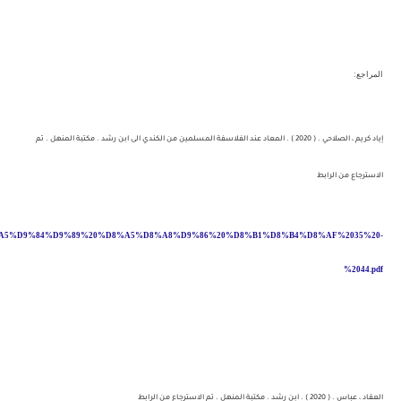
8%A7%D9%84%D9%85%D8%B9%D8%A7%D8%AF%20%D8%B9%D9%86%D8%AF%20%D8%A7%D9%84%