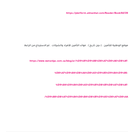
https://platform.almanhal.com/Reader/Book/66729
موقع الوطنية للتأمين . ( دون تاريخ ) . فوائد التأمين للأفراد والشركات . تم الاسترجاع من الرابط
https://www.wataniya.com.sa/blog/ar/%D9%81%D9%88%D8%A7%D8%A6%D8%AF-
%D8%A7%D9%84%D8%AA%D8%A3%D9%85%D9%8A%D9%86-
%D9%84%D9%84%D8%A3%D9%81%D8%B1%D8%A7%D8%AF-
%D9%88%D8%A7%D9%84%D8%B4%D8%B1%D9%83%D8%A7%D8%AA/