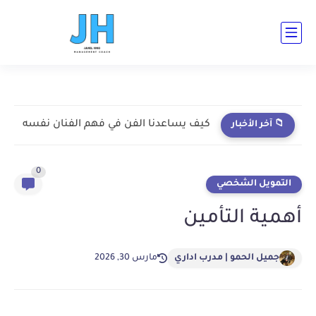
ad-cent ad-bot ad-h3-1 ad-top ad-cent ad-bot
كيف يساعدنا الفن في فهم الفنان نفسه
📁 آخر الأخبار
0
التمويل الشخصي
أهمية التأمين
جميل الحمو | مدرب اداري
مارس 30, 2026