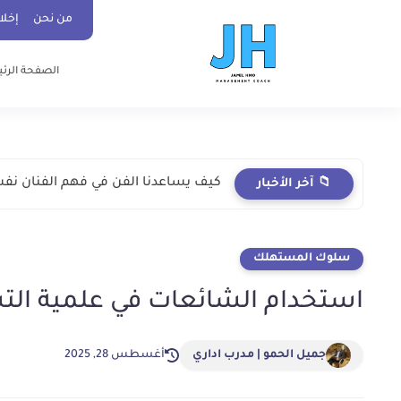
ad-cent ad-bot ad-h3-1 ad-top ad-cent ad-bot
من نحن
إخلا
الصفحة الرئ
كيف يساعدنا الفن في فهم الفنان نف
📁 آخر الأخبار
سلوك المستهلك
استخدام الشائعات في علمية ال
جميل الحمو | مدرب اداري
أغسطس 28, 2025