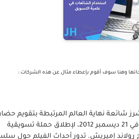
اتها وهنا سوف أقوم بإعطاء مثال عن هذه الشركات :
بيكتشرز شائعة نهاية العالم المرتبطة بتقويم حضار
المايا، والتي كانت تتنبأ بحدوث كارثة كونية في 21 ديسمبر 2012، لإطلاق حملة تسويقية
لجديد (( 2012 )) من إخراج رولاند إميريش. تدور أحداث الفيلم حول س