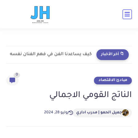
ad-cent ad-bot ad-h3-1 ad-top ad-cent ad-bot
كيف يساعدنا الفن في فهم الفنان نفسه
📁 آخر الأخبار
0
مبادئ الاقتصاد
الناتج القومي الاجمالي
جميل الحمو | مدرب اداري
يوليو 28, 2024