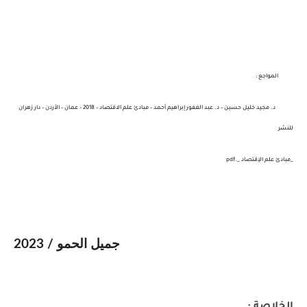
المواجع :
د. مجيد خليل حسين – د. عبد الغفور إبراهيم أحمد – مبادئ علم الاقتصاد – 2018 – عمان – الأردن – دار زهران
للنشر
_مبادئ علم الإقتصاد _.pdf
جميل الحمو / 2023