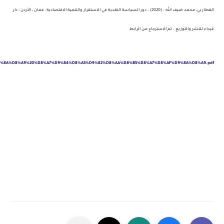
48711/mod_book/chapter/551040/%D8%AF%D9%88%D8%B1%20%D8%A7%D9%84%D8%B3%D9%8A%D8%A7%D