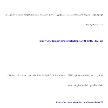
موقع الموارد البشرية والتنمية الاجتماعية السعودي . ( 2017 ) . الدليل الاسترشادي لقواعد أخلاقيات العمل . تم
الاسترجاع من الرابط
https://www.hrsd.gov.sa/sites/default/files/2021-06/10212021.pdf
الغالبي ، طاهر و العامري ، صالح . ( 2010 ) . المسؤولية الاجتماعية و أخلاقيات الأعمال . عمان ، الأردن : دار وائل
للنشر والتوزيع . تم الاسترجاع من الرابط
https://platform.almanhal.com/Reader/Book/113