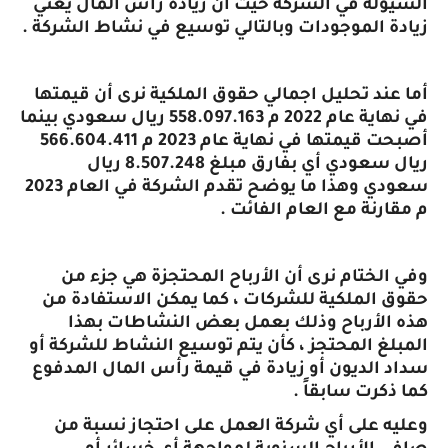
السيولة في الشركة حيث أن زيادة رأس المال يعني
زيادة الموجودات وبالتالي توسيع في نشاط الشركة .
أما عند تحليل اجمالي حقوق الملكية نرى أن قيمتها
في نهاية عام 2022 م 558.097.163 ريال سعودي بينما
أصبحت قيمتها في نهاية عام 2023 م 566.604.411
ريال سعودي أي بفارق مبلغ 8.507.248 ريال
سعودي وهذا ما يوضح تقدم الشركة في العام 2023
م مقارنة مع العام الفائت .
وفي الختام نرى أن الأرباح المحتجزة هي جزء من
حقوق الملكية للشركات ، كما يمكن الاستفادة من
هذه الأرباح وذلك بعمل بعض النشاطات بهذا
المبلغ المحتجز ، كأن يتم توسيع النشاط للشركة أو
سداد الديون أو زيادة في قيمة رأس المال المدفوع
كما ذكرت سابقاً .
وعليه على أي شركة العمل على احتجاز نسبة من