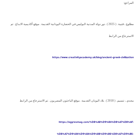
المراجع
:
مطلوع ، قتيبة . ( 2025 ) . دور دولة المدنية البوليس في الحضارة اليونانية القديمة . موقع أكاديمية الابداع . تم
الاسترجاع من الرابط
https://www.creativityacademy.uk/blog/ancient-greek-civilization
مجدي ، تنسيم . ( 2018 ) . بلاد اليونان القديمة . موقع الباحثون المصريون . تم الاسترجاع من الرابط
https://egyresmag.com/%D8%A8%D9%84%D8%A7%D8%AF-
%D8%A7%D9%84%D9%8A%D9%88%D9%86%D8%A7%D9%86-