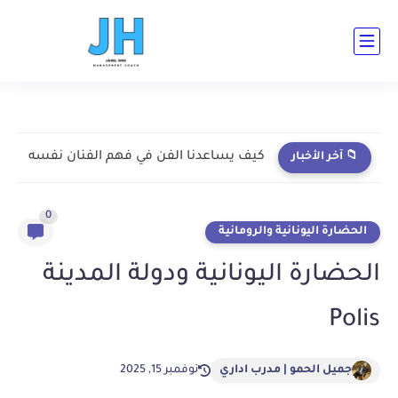
ad-cent ad-bot ad-h3-1 ad-top ad-cent ad-bot
كيف يساعدنا الفن في فهم الفنان نفسه
📁 آخر الأخبار
0
الحضارة اليونانية والرومانية
الحضارة اليونانية ودولة المدينة
Polis
جميل الحمو | مدرب اداري
نوفمبر 15, 2025