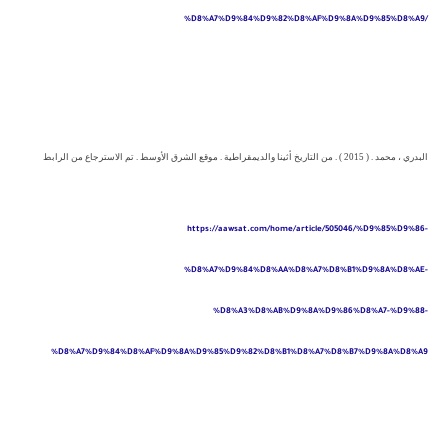
%D8%A7%D9%84%D9%82%D8%AF%D9%8A%D9%85%D8%A9/
البدري ، محمد . ( 2015 ) . من التاريخ أثينا والديمقراطية . موقع الشرق الأوسط . تم الاسترجاع من الرابط
https://aawsat.com/home/article/505046/%D9%85%D9%86-
%D8%A7%D9%84%D8%AA%D8%A7%D8%B1%D9%8A%D8%AE-
%D8%A3%D8%AB%D9%8A%D9%86%D8%A7-%D9%88-
%D8%A7%D9%84%D8%AF%D9%8A%D9%85%D9%82%D8%B1%D8%A7%D8%B7%D9%8A%D8%A9