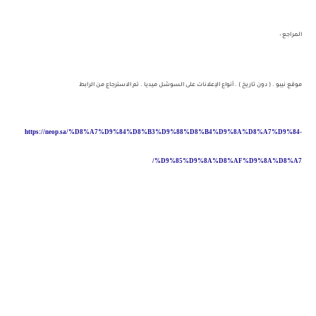
المراجع :
موقع نيبو . ( دون تاريخ ) . أنواع الإعلانات على السوشل ميديا . تم الاسترجاع من الرابط
https://neop.sa/%D8%A7%D9%84%D8%B3%D9%88%D8%B4%D9%8A%D8%A7%D9%84-
/
%D9%85%D9%8A%D8%AF%D9%8A%D8%A7