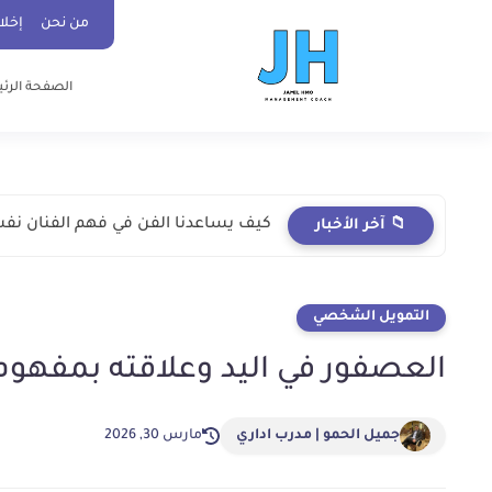
ad-cent ad-bot ad-h3-1 ad-top ad-cent ad-bot
من نحن
إخلا
الصفحة الرئ
كيف يساعدنا الفن في فهم الفنان نف
📁 آخر الأخبار
التمويل الشخصي
العصفور في اليد وعلاقته بمفهوم ا
جميل الحمو | مدرب اداري
مارس 30, 2026