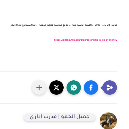
كوت ، كاثرين . ( 2022 ) . القيمة الزمنية للمال . موقع مدرسة هارفرد للأعمال . تم الاسترجاع من الرابط
https://online.hbs.edu/blog/post/time-value-of-money
جميل الحمو | مدرب اداري