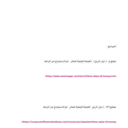
المراجع :
مرقع م . ( دون تاريخ ) . القيمة الزمنية للمال . تم الاسترجاع من الرابط
https://www.meemapps.com/term/time-value-of-money-tvm
موقع CFI . ( دون تاريخ . القيمة الزمنية للمال . تم الاسترجاع من الرابط
https://corporatefinanceinstitute.com/resources/valuation/time-value-of-money/