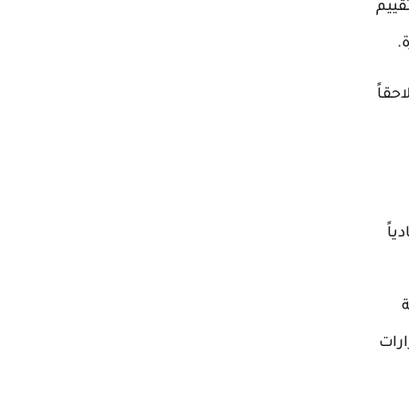
قييم
.
حقاً
اً
ة
ارات