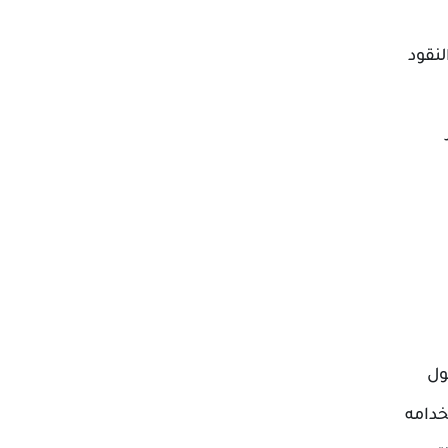
لنقود
ول
خدامه