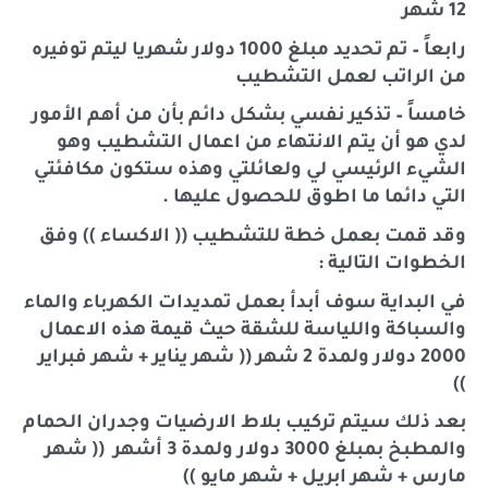
12 شهر
رابعاً – تم تحديد مبلغ 1000 دولار شهريا ليتم توفيره
من الراتب لعمل التشطيب
خامساً – تذكير نفسي بشكل دائم بأن من أهم الأمور
لدي هو أن يتم الانتهاء من اعمال التشطيب وهو
الشيء الرئيسي لي ولعائلتي وهذه ستكون مكافئتي
التي دائما ما اطوق للحصول عليها .
وقد قمت بعمل خطة للتشطيب (( الاكساء )) وفق
الخطوات التالية :
في البداية سوف أبدأ بعمل تمديدات الكهرباء والماء
والسباكة واللياسة للشقة حيث قيمة هذه الاعمال
2000 دولار ولمدة 2 شهر (( شهر يناير + شهر فبراير
))
بعد ذلك سيتم تركيب بلاط الارضيات وجدران الحمام
والمطبخ بمبلغ 3000 دولار ولمدة 3 أشهر (( شهر
مارس + شهر ابريل + شهر مايو ))