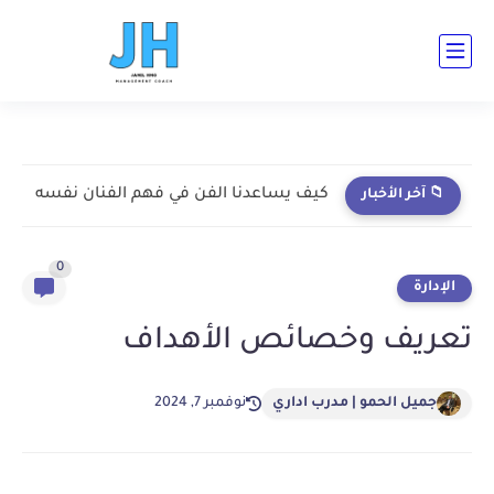
ad-cent ad-bot ad-h3-1 ad-top ad-cent ad-bot
كيف يساعدنا الفن في فهم الفنان نفسه
📁 آخر الأخبار
0
الإدارة
تعريف وخصائص الأهداف
جميل الحمو | مدرب اداري
نوفمبر 7, 2024