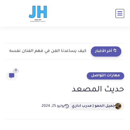
ad-cent ad-bot ad-h3-1 ad-top ad-cent ad-bot
كيف يساعدنا الفن في فهم الفنان نفسه
📁 آخر الأخبار
0
مهارات التواصل
حديث المصعد
جميل الحمو | مدرب اداري
يوليو 25, 2024